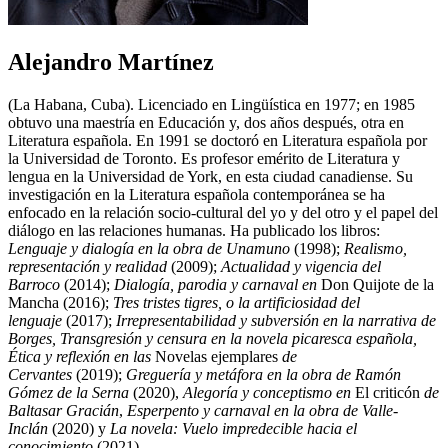
Alejandro Martínez
(La Habana, Cuba). Licenciado en Lingüística en 1977; en 1985
obtuvo una maestría en Educación y, dos años después, otra en
Literatura española. En 1991 se doctoró en Literatura española por
la Universidad de Toronto. Es profesor emérito de Literatura y
lengua en la Universidad de York, en esta ciudad canadiense. Su
investigación en la Literatura española contemporánea se ha
enfocado en la relación socio-cultural del yo y del otro y el papel del
diálogo en las relaciones humanas. Ha publicado los libros:
Lenguaje y dialogía en la obra de Unamuno
(1998);
Realismo,
representación y realidad
(2009);
Actualidad y vigencia del
Barroco
(2014);
Dialogía, parodia y carnaval en
Don Quijote de la
Mancha (2016);
Tres tristes tigres, o la artificiosidad del
lenguaje
(2017);
Irrepresentabilidad y subversión en la narrativa de
Borges, Transgresión y censura en la novela picaresca española,
Ética y reflexión en las
Novelas ejemplares
de
Cervantes
(2019);
Greguería y metáfora en la obra de Ramón
Gómez de la Serna
(2020),
Alegoría y conceptismo en
El criticón
de
Baltasar Gracián
,
Esperpento y carnaval en la obra de Valle-
Inclán
(2020) y
La novela: Vuelo impredecible hacia el
conocimiento
(2021).