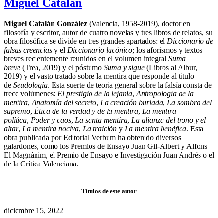
Miguel Catalán
Miguel Catalán González
(Valencia, 1958-2019), doctor en
filosofía y escritor, autor de cuatro novelas y tres libros de relatos, su
obra filosófica se divide en tres grandes apartados: el
Diccionario de
falsas creencias
y el
Diccionario lacónico
; los aforismos y textos
breves recientemente reunidos en el volumen integral
Suma
breve
(Trea, 2019) y el póstumo
Suma y sigue
(Libros al Albur,
2019) y el vasto tratado sobre la mentira que responde al título
de
Seudología
. Esta suerte de teoría general sobre la falsía consta de
trece volúmenes:
El prestigio de la lejanía
,
Antropología de la
mentira
,
Anatomía del secreto
,
La creación burlada
,
La sombra del
supremo
,
Ética de la verdad y de la mentira
,
La mentira
política
,
Poder y caos
,
La santa mentira
,
La alianza del trono y el
altar
,
La mentira nociva
,
La traición
y
La mentira benéfica
. Esta
obra publicada por Editorial Verbum ha obtenido diversos
galardones, como los Premios de Ensayo Juan Gil-Albert y Alfons
El Magnànim, el Premio de Ensayo e Investigación Juan Andrés o el
de la Crítica Valenciana.
Títulos de este autor
diciembre 15, 2022