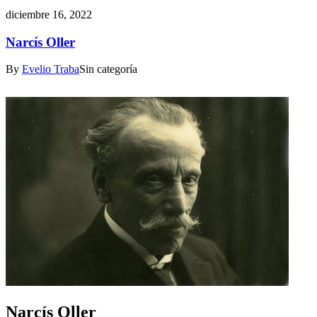
diciembre 16, 2022
Narcís Oller
By
Evelio Traba
Sin categoría
Narcís Oller