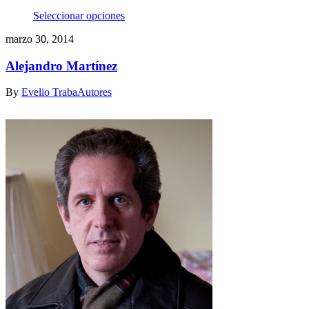
Este
Seleccionar opciones
producto
marzo 30, 2014
tiene
múltiples
Alejandro Martínez
variantes.
Las
opciones
By
Evelio Traba
Autores
se
pueden
elegir
en
la
página
de
producto