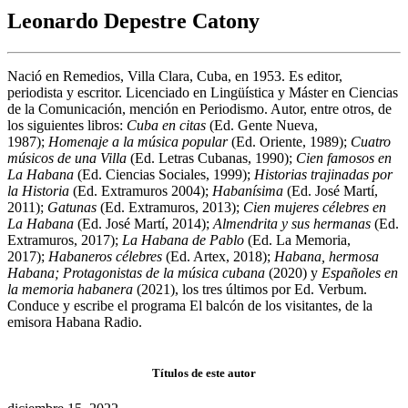
Leonardo Depestre Catony
Nació en Remedios, Villa Clara, Cuba, en 1953. Es editor,
periodista y escritor. Licenciado en Lingüística y Máster en Ciencias
de la Comunicación, mención en Periodismo. Autor, entre otros, de
los siguientes libros:
Cuba en citas
(Ed. Gente Nueva,
1987);
Homenaje a la música popular
(Ed. Oriente, 1989);
Cuatro
músicos de una Villa
(Ed. Letras Cubanas, 1990);
Cien famosos en
La Habana
(Ed. Ciencias Sociales, 1999);
Historias trajinadas por
la Historia
(Ed. Extramuros 2004);
Habanísima
(Ed. José Martí,
2011);
Gatunas
(Ed. Extramuros, 2013);
Cien mujeres célebres en
La Habana
(Ed. José Martí, 2014);
Almendrita y sus hermanas
(Ed.
Extramuros, 2017);
La Habana de Pablo
(Ed. La Memoria,
2017);
Habaneros célebres
(Ed. Artex, 2018);
Habana, hermosa
Habana; Protagonistas de la música cubana
(2020) y
Españoles en
la memoria habanera
(2021), los tres últimos por Ed. Verbum.
Conduce y escribe el programa El balcón de los visitantes, de la
emisora Habana Radio.
Títulos de este autor