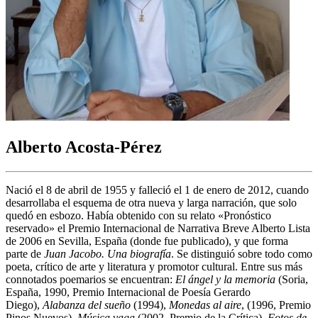
Alberto Acosta-Pérez
Nació el 8 de abril de 1955 y falleció el 1 de enero de 2012, cuando
desarrollaba el esquema de otra nueva y larga narración, que solo
quedó en esbozo. Había obtenido con su relato «Pronóstico
reservado» el Premio Internacional de Narrativa Breve Alberto Lista
de 2006 en Sevilla, España (donde fue publicado), y que forma
parte de
Juan Jacobo. Una biografía
. Se distinguió sobre todo como
poeta, crítico de arte y literatura y promotor cultural. Entre sus más
connotados poemarios se encuentran:
El ángel y la memoria
(Soria,
España, 1990, Premio Internacional de Poesía Gerardo
Diego),
Alabanza del sueño
(1994),
Monedas al aire
, (1996, Premio
Pinos Nuevos),
Música vaga
(2002, Premio de la Crítica),
Fotos de