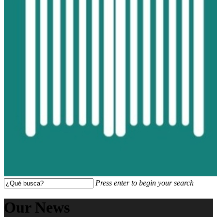
Press enter to begin your search
Close
Search
Our News