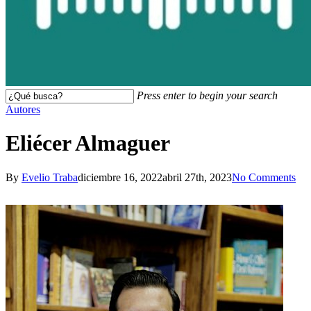
Press enter to begin your search
Close
Autores
Search
Eliécer Almaguer
By
Evelio Traba
diciembre 16, 2022
abril 27th, 2023
No Comments