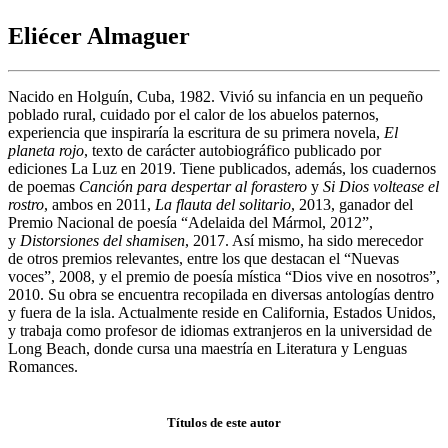
Eliécer Almaguer
Nacido en Holguín, Cuba, 1982. Vivió su infancia en un pequeño
poblado rural, cuidado por el calor de los abuelos paternos,
experiencia que inspiraría la escritura de su primera novela,
El
planeta rojo
, texto de carácter autobiográfico publicado por
ediciones La Luz en 2019. Tiene publicados, además, los cuadernos
de poemas
Canción para despertar al forastero
y
Si Dios voltease el
rostro
, ambos en 2011,
La flauta del solitario
, 2013, ganador del
Premio Nacional de poesía “Adelaida del Mármol, 2012”,
y
Distorsiones del shamisen
, 2017. Así mismo, ha sido merecedor
de otros premios relevantes, entre los que destacan el “Nuevas
voces”, 2008, y el premio de poesía mística “Dios vive en nosotros”,
2010. Su obra se encuentra recopilada en diversas antologías dentro
y fuera de la isla. Actualmente reside en California, Estados Unidos,
y trabaja como profesor de idiomas extranjeros en la universidad de
Long Beach, donde cursa una maestría en Literatura y Lenguas
Romances.
Títulos de este autor