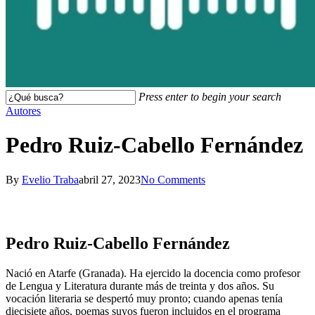
Press enter to begin your search
Close
Autores
Search
Pedro Ruiz-Cabello Fernández
By
Evelio Traba
abril 27, 2023
No Comments
Pedro Ruiz-Cabello Fernández
Nació en Atarfe (Granada). Ha ejercido la docencia como profesor
de Lengua y Literatura durante más de treinta y dos años. Su
vocación literaria se despertó muy pronto; cuando apenas tenía
diecisiete años, poemas suyos fueron incluidos en el programa