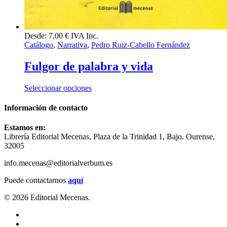
Desde:
7,00
€
IVA Inc.
Catálogo
,
Narrativa
,
Pedro Ruiz-Cabello Fernández
Fulgor de palabra y vida
Este
Seleccionar opciones
producto
tiene
Información de contacto
múltiples
variantes.
Estamos en:
Las
Librería Editorial Mecenas, Plaza de la Trinidad 1, Bajo. Ourense,
opciones
32005
se
pueden
info.mecenas@editorialverbum.es
elegir
en
Puede contactarnos
aquí
la
página
© 2026 Editorial Mecenas.
de
twitter
producto
facebook