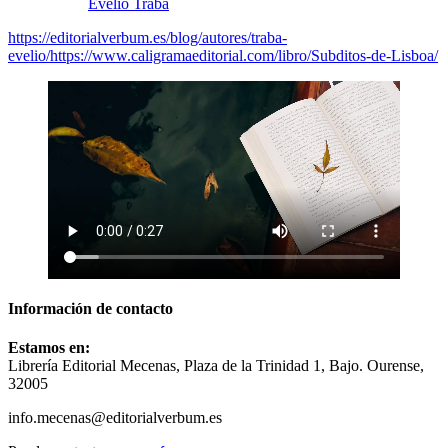
Evelio Traba
https://editorialverbum.es/blog/autores/traba-
evelio/
https://www.caligramaeditorial.com/libro/Subditos-de-Lisboa/
Información de contacto
Estamos en:
Librería Editorial Mecenas, Plaza de la Trinidad 1, Bajo. Ourense,
32005
info.mecenas@editorialverbum.es