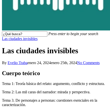
Press enter to begin your search
Close
Las ciudades invisibles
Search
Las ciudades invisibles
By
Evelio Traba
enero 24, 2024
enero 25th, 2024
No Comments
Cuerpo teórico
Tema 1: Teoría básica del relato: argumento, conflicto y estructura.
Tema 2: Las mil caras del narrador: mirada y perspectiva.
Tema 3. De personajes a personas: cuestiones esenciales en la
caracterización.